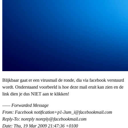
Blijkbaar gaat er een virusmail de ronde, dia via facebook verstuurd
wordt. Onderstaand voorbeeld is hoe deze mail eruit kan zien en de
link dien je dus NIET aan te klikken!
—— Forwarded Message
From: Facebook notification+p1-3um_i@facebookmail.com
Reply-To: noreply noreply@facebookmail.com
Date: Thu, 19 Mar 2009 21:47:36 +0100