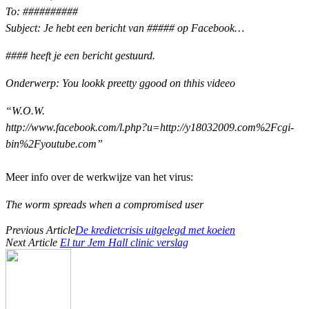
To: ##########
Subject: Je hebt een bericht van ##### op Facebook…
#### heeft je een bericht gestuurd.
Onderwerp: You lookk preetty ggood on thhis videeo
“W.O.W.
http://www.facebook.com/l.php?u=http://y18032009.com%2Fcgi-
bin%2Fyoutube.com”
Meer info over de werkwijze van het virus:
The worm spreads when a compromised user
Previous Article
De kredietcrisis uitgelegd met koeien
Next Article
El tur Jem Hall clinic verslag