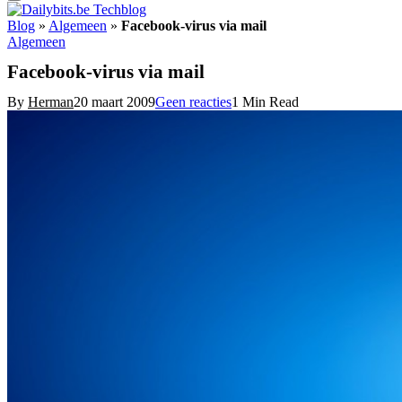
Blog
»
Algemeen
»
Facebook-virus via mail
Algemeen
Facebook-virus via mail
By
Herman
20 maart 2009
Geen reacties
1 Min Read