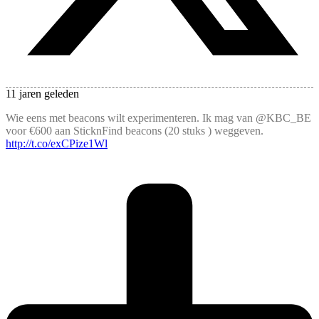
11 jaren geleden
Wie eens met beacons wilt experimenteren. Ik mag van @KBC_BE
voor €600 aan SticknFind beacons (20 stuks ) weggeven.
http://t.co/exCPize1Wl