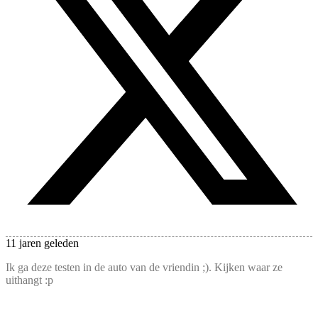
11 jaren geleden
Ik ga deze testen in de auto van de vriendin ;). Kijken waar ze
uithangt :p