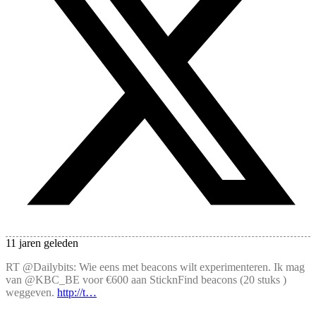
11 jaren geleden
RT @Dailybits: Wie eens met beacons wilt experimenteren. Ik mag
van @KBC_BE voor €600 aan SticknFind beacons (20 stuks )
weggeven.
http://t…