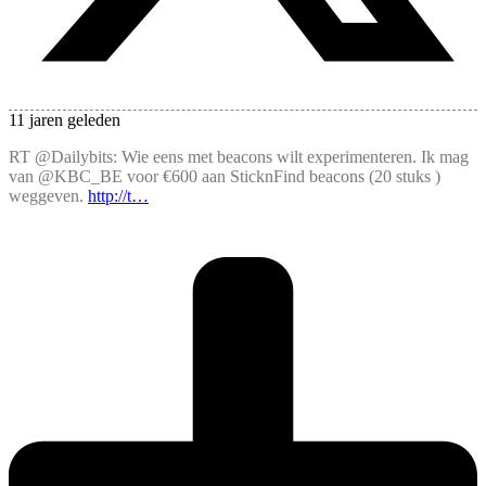
11 jaren geleden
RT @Dailybits: Wie eens met beacons wilt experimenteren. Ik mag
van @KBC_BE voor €600 aan SticknFind beacons (20 stuks )
weggeven.
http://t…