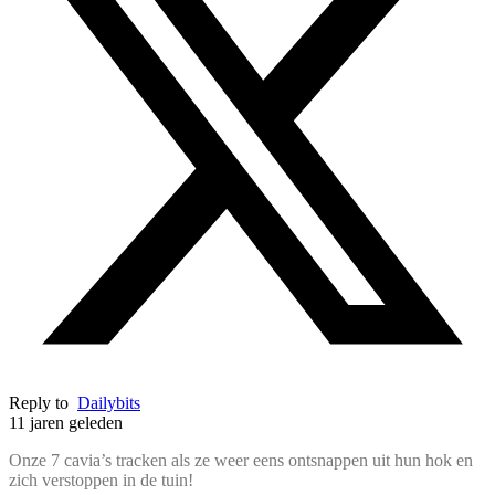
Reply to
Dailybits
11 jaren geleden
Onze 7 cavia’s tracken als ze weer eens ontsnappen uit hun hok en
zich verstoppen in de tuin!