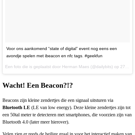
Voor ons aankomend “state of digital” event nog eens een
avondje spelen met ibeacon en nfc tags. #geekfun
Een foto die is geplaatst door Herman Maes (@dailybits) op
27 Okt 2014 om 12:14 PDT
Wacht! Een Beacon?!?
Beacons zijn kleine zendertjes die een signaal uitsturen via
Bluetooth LE
(LE van low energy). Deze kleine zendertjes zijn tot
een 50tal meter te detecteren met smartphones, die voorzien zijn van
Bluetooth 4.0 (later meer hierover).
Velen zien er reeds de heilige graal in voor het interactief maken van