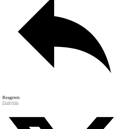
Reageren
Dailybits