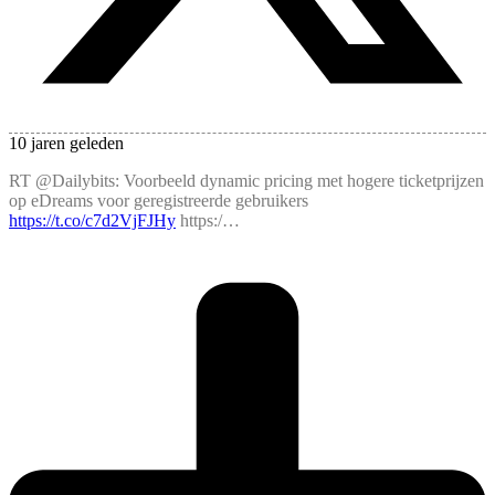
10 jaren geleden
RT @Dailybits: Voorbeeld dynamic pricing met hogere ticketprijzen
op eDreams voor geregistreerde gebruikers
https://t.co/c7d2VjFJHy
https:/…