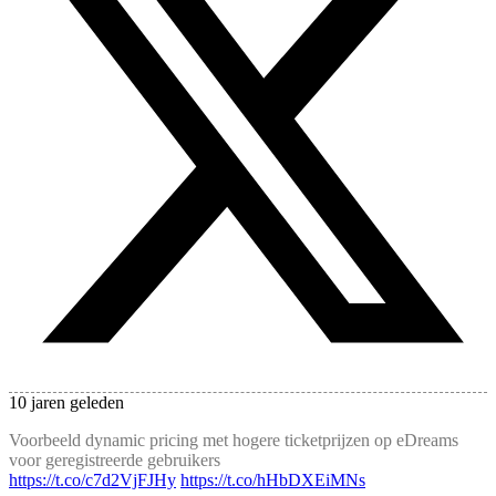
10 jaren geleden
Voorbeeld dynamic pricing met hogere ticketprijzen op eDreams
voor geregistreerde gebruikers
https://t.co/c7d2VjFJHy
https://t.co/hHbDXEiMNs